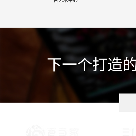
合艺术中心
- 艺术网站开发 -
- 
PC网站
下一个打造的