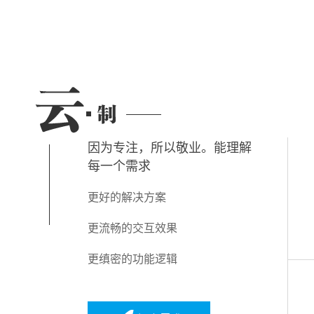
因为专注，所以敬业。能理解
每一个需求
更好的解决方案
更流畅的交互效果
更缜密的功能逻辑