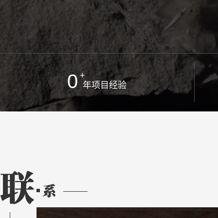
0
+
年项目经验