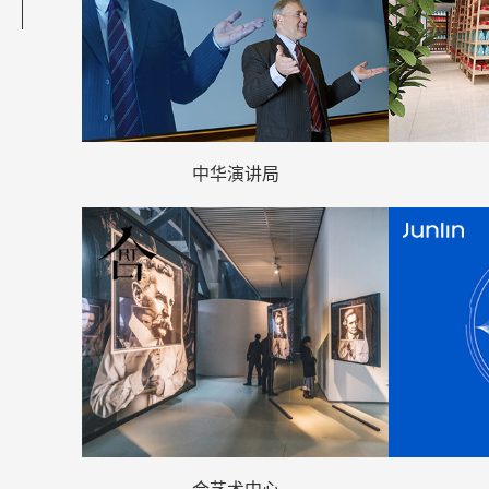
中华演讲局
- 演讲网站建设 -
- 
网站建设 展示网站
北京